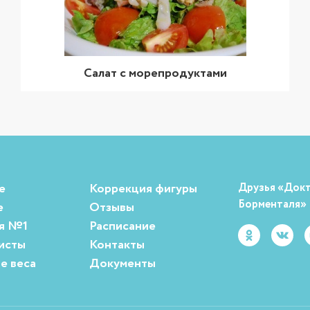
Салат с морепродуктами
е
Коррекция фигуры
Друзья «Док
Борменталя»
е
Отзывы
я №1
Расписание
исты
Контакты
е веса
Документы