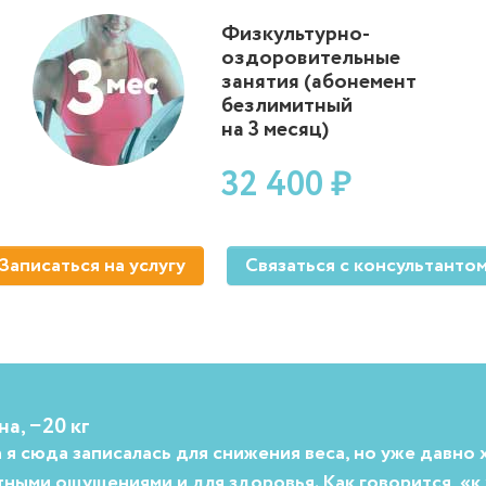
Физкультурно-
оздоровительные
занятия (абонемент
безлимитный
на 3 месяц)
32 400 ₽
Записаться на услугу
Связаться с консультанто
а, −20 кг
 я сюда записалась для снижения веса, но уже давно 
тными ощущениями и для здоровья. Как говорится, «