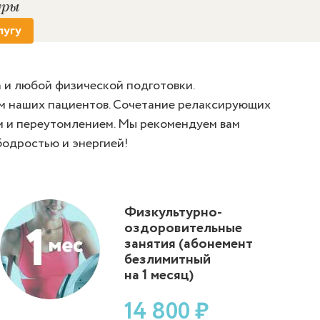
уры
лугу
 и любой физической подготовки.
ем наших пациентов. Сочетание релаксирующих
ом и переутомлением. Мы рекомендуем вам
бодростью и энергией!
Физкультурно-
оздоровительные
занятия (абонемент
безлимитный
на 1 месяц)
14 800 ₽