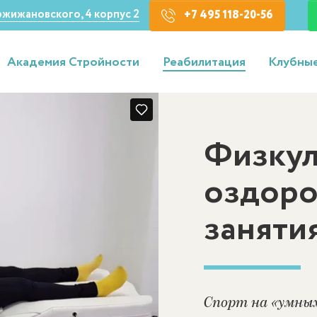
Кржижановского, 4 корпус 2
+7 495 118-20-56
Академия Стройности
Реабилитация
Клубные
Физкул
оздоро
заняти
Спорт на «умны