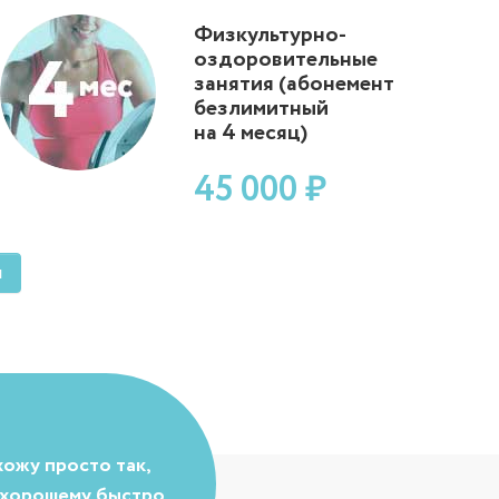
Физкультурно-
оздоровительные
занятия (абонемент
безлимитный
на 4 месяц)
45 000 ₽
м
хожу просто так,
к хорошему быстро